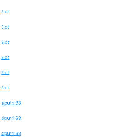
Slot
Slot
Slot
Slot
Slot
Slot
siputri 88
siputri 88
siputri 88