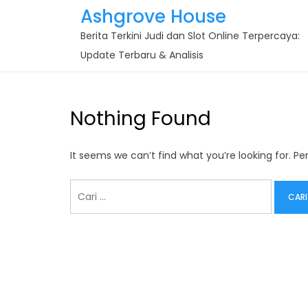
Skip
Ashgrove House
to
Berita Terkini Judi dan Slot Online Terpercaya:
content
Update Terbaru & Analisis
Nothing Found
It seems we can’t find what you’re looking for. P
Cari
untuk: