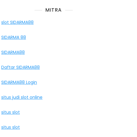
MITRA
slot SIDARMA88
SIDARMA 88
SIDARMA88
Daftar SIDARMA88
SIDARMA88 Login
situs judi slot online
situs slot
situs slot