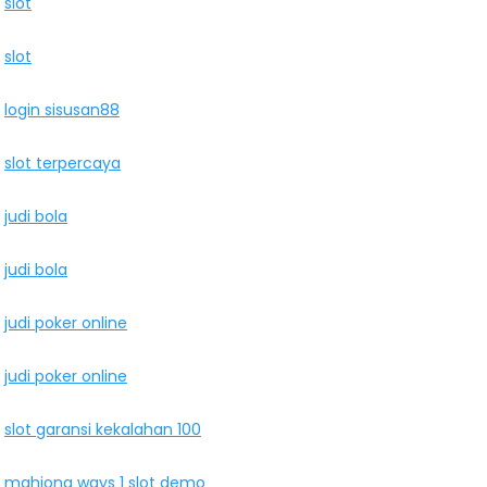
slot
slot
login sisusan88
slot terpercaya
judi bola
judi bola
judi poker online
judi poker online
slot garansi kekalahan 100
mahjong ways 1 slot demo